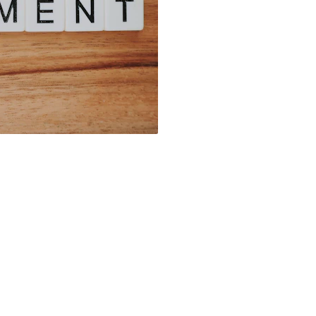
Fortaleça sua m
cinematográfico
Incentivos Fi
Aproveite benefí
investimentos e