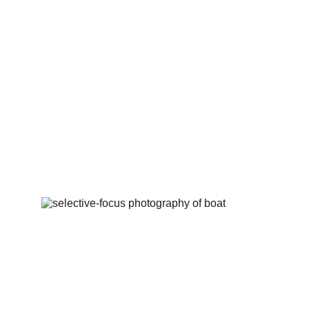
Opo
Descub