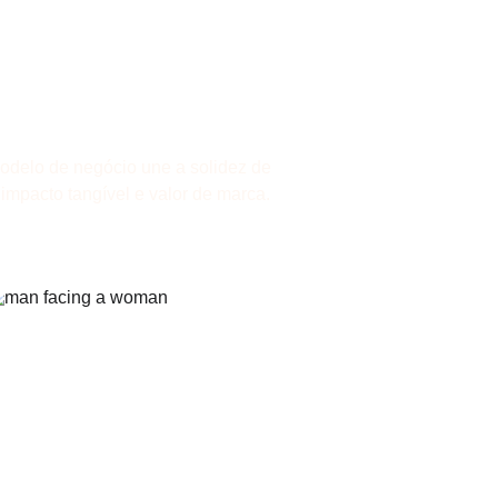
tégico
odelo de negócio une a solidez de 
 impacto tangível e valor de marca.