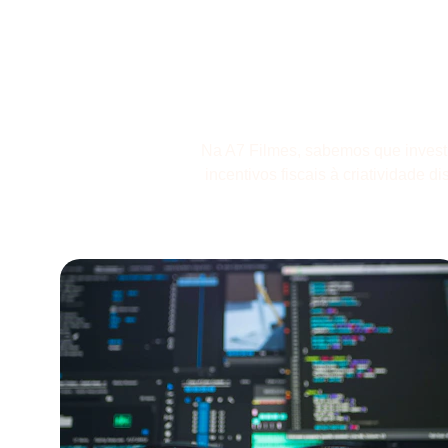
Cultu
Na A7 Filmes, sabemos que investi
incentivos fiscais à criatividade 