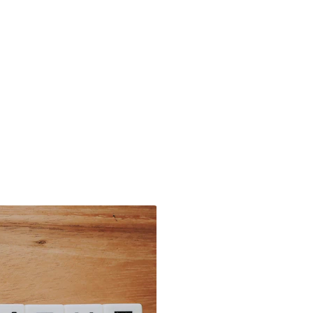
Investir no Cinema
bra como o cinema pode gerar impacto cultural e retorno finan
significativo.
Engajamento 
Crie um impacto
emocionalmente
Valorização 